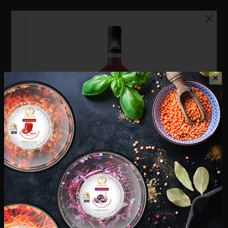
✕
Vin Rosé – 750 ml
Phénix – Anisette 1 L