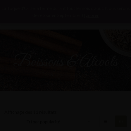
La Toque d’Or sera fermé durant tout le mois d’août. Nous serons
de retour en Septembre ;)
Ignorer
Boissons & Alcools
Affichage des 11 résultats