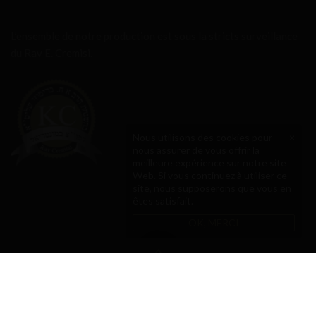
L’ensemble de notre production est sous la stricts surveillance
du Rav E. Cremisi.
Nous utilisons des cookies pour
×
nous assurer de vous offrir la
meilleure expérience sur notre site
Web. Si vous continuez à utiliser ce
site, nous supposerons que vous en
êtes satisfait.
OK, MERCI
Copyright © 2021 La Toque d'Or - Tous droits réservés