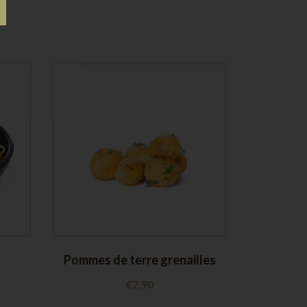
Pommes de terre grenailles
Purée d
€
7,90