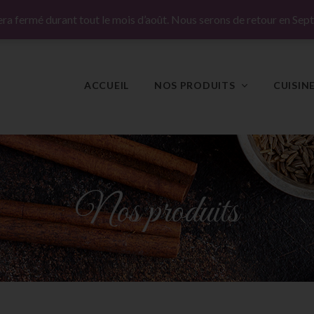
ut en France !
ra fermé durant tout le mois d’août. Nous serons de retour en Sep
ACCUEIL
NOS PRODUITS
CUISIN
Nos produits