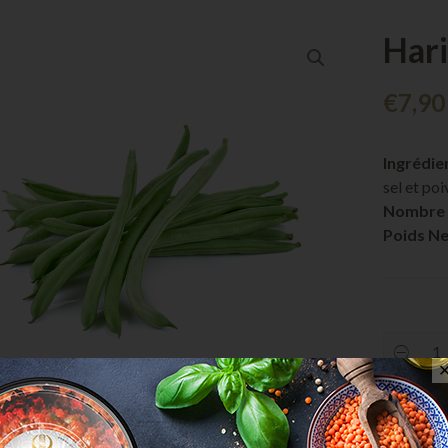
Hari
€
7,90
Ingrédie
sel et poi
Nombre 
Poids Ne
Haricot
verts
quantit
Com