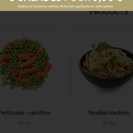
Mais aussi
PRODUCTS
Petits pois – carottes
Nouilles sautées
€
7,90
€
7,90