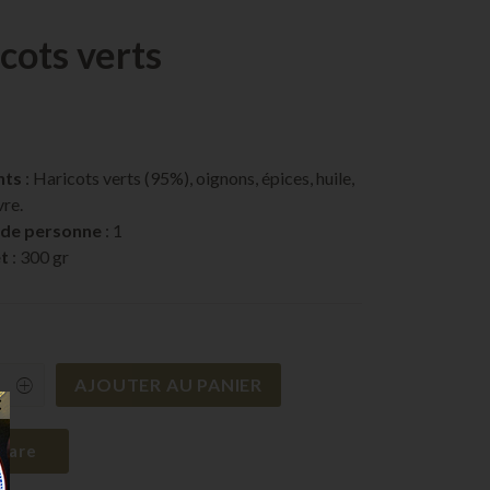
cots verts
nts
: Haricots verts (95%), oignons, épices, huile,
vre.
de personne
: 1
t
: 300 gr
AJOUTER AU PANIER
s
✕
y
pare