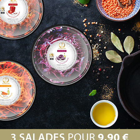
CATÉGO
S (0)
AVIS
Il n’y a pas encore d’avis.
Seuls les clients connectés ayan
un avis.