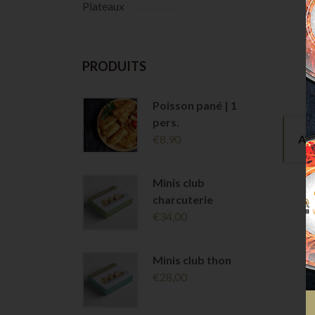
Plateaux
PRODUITS
Poisson pané | 1
pers.
€
8,90
AVI
Minis club
charcuterie
€
34,00
Minis club thon
€
28,00