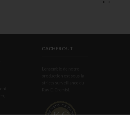
CACHEROUT
L’ensemble de notre
production est sous la
stricts surveillance du
sont
Rav E. Cremisi.
en,