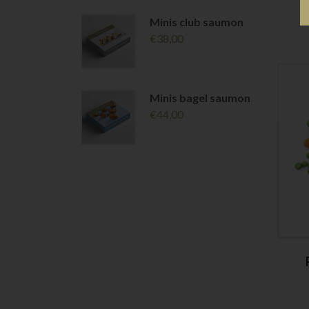
Minis club saumon
€
38,00
Minis bagel saumon
€
44,00
de terre
Riz blanc
€
7,90