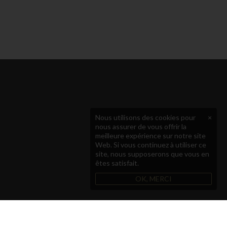
Nous utilisons des cookies pour
×
nous assurer de vous offrir la
meilleure expérience sur notre site
Web. Si vous continuez à utiliser ce
site, nous supposerons que vous en
êtes satisfait.
OK, MERCI