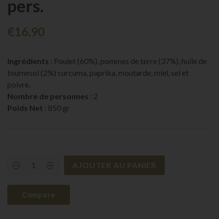
pers.
€
16,90
Ingrédients
: Poulet (60%), pommes de terre (37%), huile de
tournesol (2%) curcuma, paprika, moutarde, miel, sel et
poivre.
Nombre de personnes
: 2
Poids Net
: 850 gr
AJOUTER AU PANIER
Poulet
Pommes
de
terre
Compare
|
2
pers.