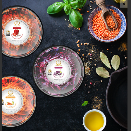
✕
AVIS (0)
AVIS
Il n’y a pas encore d’avis.
Seuls les clients connectés ayant acheté ce produit ont la
possibilité de laisser un avis.
Mais aussi