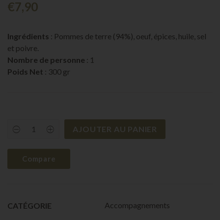
€
7,90
Ingrédients
: Pommes de terre (94%), oeuf, épices, huile, sel
et poivre.
Nombre de personne
: 1
Poids Net
: 300 gr
AJOUTER AU PANIER
Purée
de
pommes
de
Compare
terre
quantity
Accompagnements
CATÉGORIE