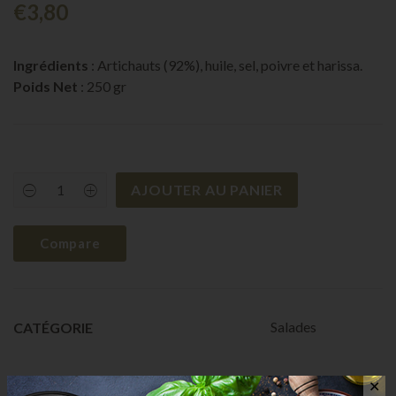
€
3,80
Ingrédients
: Artichauts (92%), huile, sel, poivre et harissa.
Poids Net
: 250 gr
AJOUTER AU PANIER
Artichauts
quantity
Compare
Salades
CATÉGORIE
✕