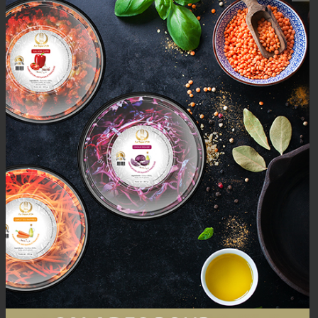
AVIS (0)
AVIS
Il n’y a pas encore d’avis.
Seuls les clients connectés ayant acheté ce produit ont la
possibilité de laisser un avis.
Mais aussi
PRODUCTS