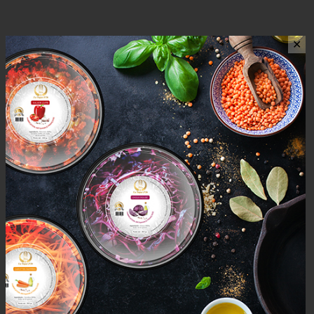
✕
AVIS (0)
AVIS
Il n’y a pas encore d’avis.
Seuls les clients connectés ayant acheté ce produit ont la
possibilité de laisser un avis.
Mais aussi