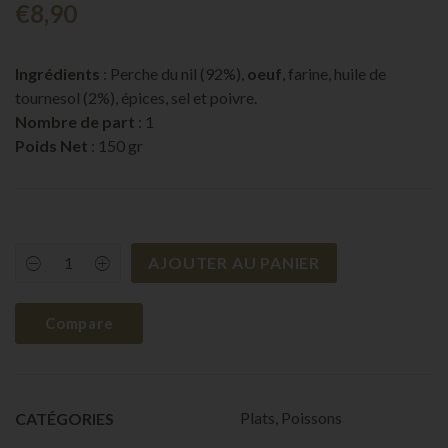
€
8,90
Ingrédients
: Perche du nil (92%),
oeuf
, farine, huile de
tournesol (2%), épices, sel et poivre.
Nombre de part
: 1
Poids Net
: 150 gr
AJOUTER AU PANIER
Poisson
pané
|
1
Compare
pers.
quantity
Plats
,
Poissons
CATÉGORIES