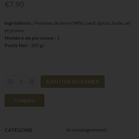
€
7,90
Ingrédients
: Pommes de terre (94%), oeuf, épices, huile, sel
et poivre.
Nombre de personne
: 1
Poids Net
: 300 gr
AJOUTER AU PANIER
Purée
de
pommes
de
Compare
terre
quantity
Accompagnements
CATÉGORIE