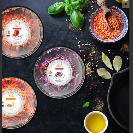
✕
AVIS (0)
AVIS
Il n’y a pas encore d’avis.
Seuls les clients connectés ayant acheté ce produit ont la
possibilité de laisser un avis.
Mais aussi