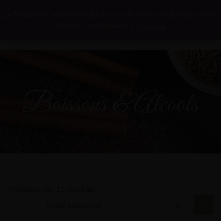
La Toque d’Or sera fermé durant tout le mois d’août. Nous serons
de retour en Septembre ;)
Ignorer
Boissons & Alcools
Affichage des 11 résultats