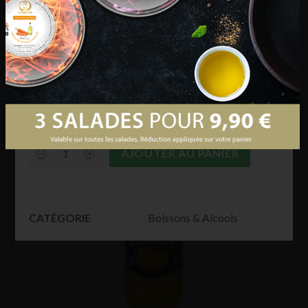
€
29,90
Détails
: Phénix Anisette 1L – Taïeb
Alcool
: 45°
Surveillance
: Ben Din de Paris – OU
AJOUTER AU PANIER
Phénix
-
Anisette
1
L
quantity
Boissons & Alcools
CATÉGORIE