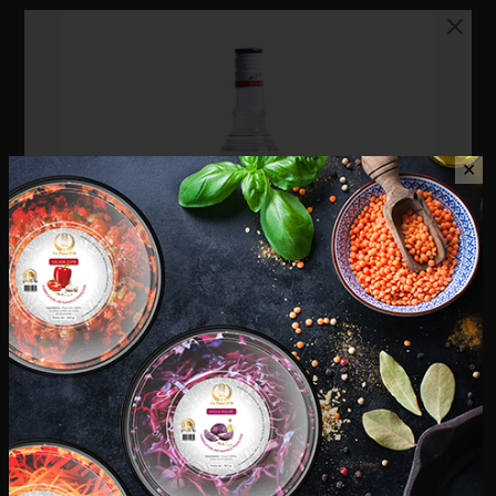
✕
Phénix – Anisette 1 L
€
29,90
Phénix – Anisette 1 L