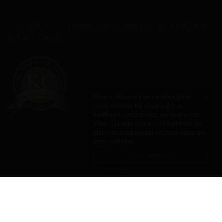
L’ensemble de notre production est sous la stricts surveillance
du Rav E. Cremisi.
Nous utilisons des cookies pour
×
nous assurer de vous offrir la
meilleure expérience sur notre site
Web. Si vous continuez à utiliser ce
site, nous supposerons que vous en
êtes satisfait.
OK, MERCI
Copyright © 2021 La Toque d'Or - Tous droits réservés