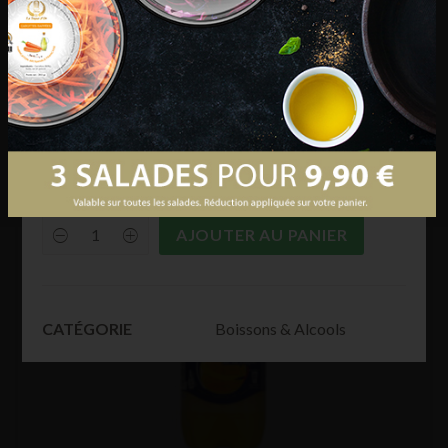
€
29,90
Eau gazéifiée, colorant : E150d, acidifiants : acide
phosphorique, citrate de sodium, édulcorants :
aspartame, acésulfame-K, arômes naturels dont
caféine, contient une source de phénylalanine
AJOUTER AU PANIER
Coca
Cola
Zero
1,5
L
quantity
Boissons & Alcools
CATÉGORIE