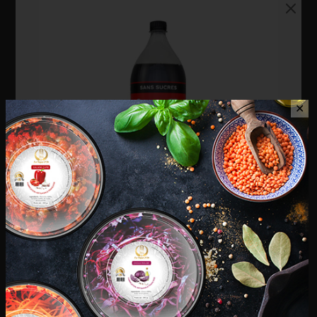
✕
Coca Cola Zero 1,5 L
€
2,50
Phénix – Anisette 1 L