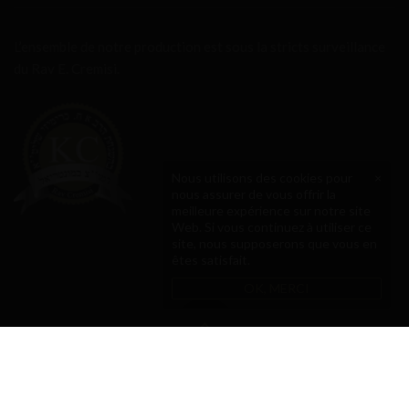
L’ensemble de notre production est sous la stricts surveillance
du Rav E. Cremisi.
Nous utilisons des cookies pour
×
nous assurer de vous offrir la
meilleure expérience sur notre site
Web. Si vous continuez à utiliser ce
site, nous supposerons que vous en
êtes satisfait.
OK, MERCI
Copyright © 2021 La Toque d'Or - Tous droits réservés