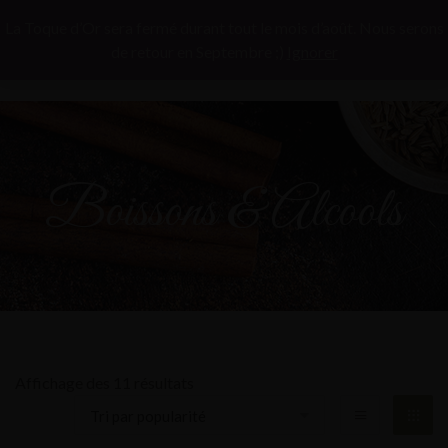
La Toque d’Or sera fermé durant tout le mois d’août. Nous serons
de retour en Septembre ;)
Ignorer
Boissons & Alcools
Affichage des 11 résultats