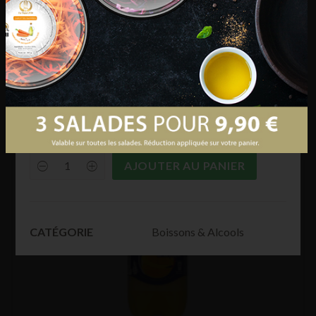
€
29,90
Ingrédients : Ingrédients: Eau gazéifiée; colorant:
E150d; acidifiants: acide phosphorique, acide
citrique; édulcorants: aspartame, acésulfame-K;
arômes naturels (extraits végétaux), dont caféine.
AJOUTER AU PANIER
Coca
Cola
Light
1,5
L
quantity
Boissons & Alcools
CATÉGORIE