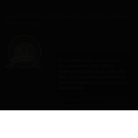
L’ensemble de notre production est sous la stricts surveillance
du Rav E. Cremisi.
Nous utilisons des cookies pour
×
nous assurer de vous offrir la
meilleure expérience sur notre site
Web. Si vous continuez à utiliser ce
site, nous supposerons que vous en
êtes satisfait.
OK, MERCI
Copyright © 2021 La Toque d'Or - Tous droits réservés