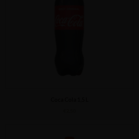
Coca Cola 1,5 L
€
2,50