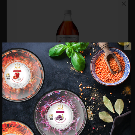
✕
Coca Cola Light 1,5 L
€
2,50
Phénix – Anisette 1 L