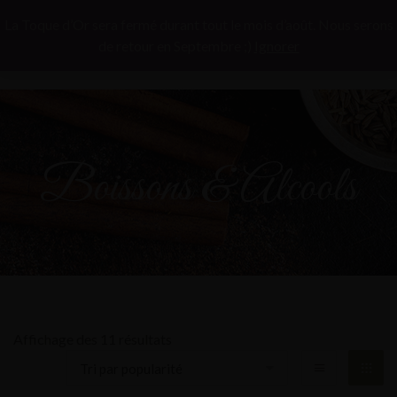
La Toque d’Or sera fermé durant tout le mois d’août. Nous serons
de retour en Septembre ;)
Ignorer
Boissons & Alcools
Affichage des 11 résultats