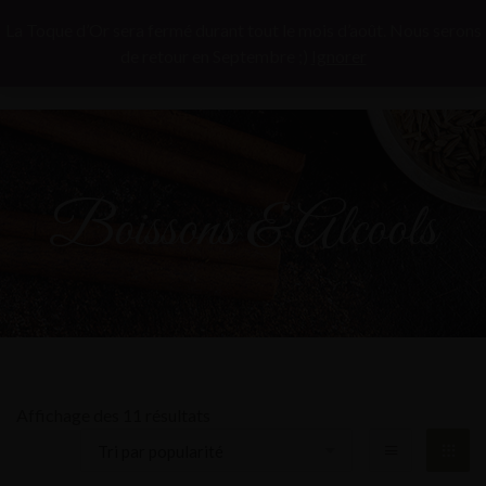
La Toque d’Or sera fermé durant tout le mois d’août. Nous serons
de retour en Septembre ;)
Ignorer
Boissons & Alcools
Affichage des 11 résultats