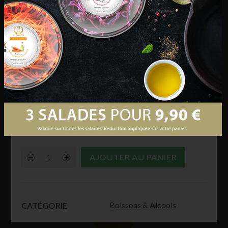
€
2,85
€
29,90
Ingrédients : Eau de source 80%, jus de fruits à base
de concentrés 12% (orange 6.4%, pomme, acérola,
fruit de la passion 0.1%, mangue 0.07%) sucre 7.1%,
acidifiant : acide citrique, arôme naturel d’orange
avec autre arôme naturel, colorant : extrait de
paprika.
AJOUTER AU PANIER
Oasis
Tropical
2
L
quantity
Boissons & Alcools
CATÉGORIE