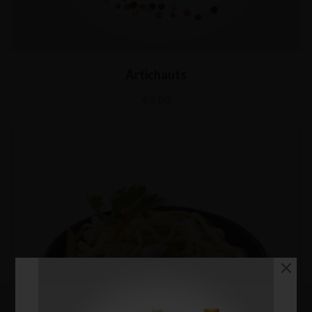
Artichauts
€
3,80