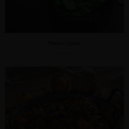
Pkeila | 2 pers.
€
16,90