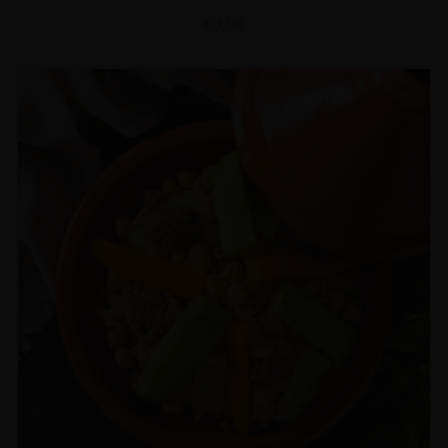
€
3,80