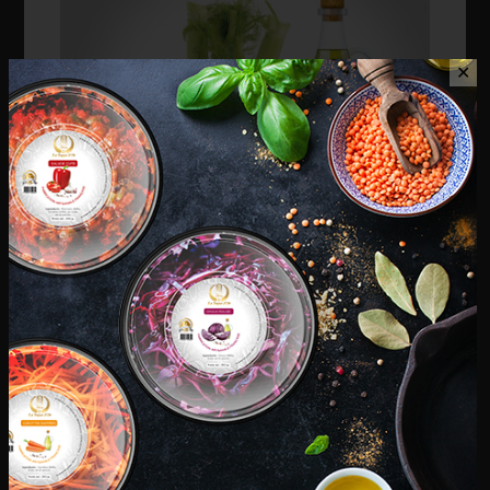
✕
Nouilles sautées
€
7,90
Fenouil
€
3,80
Ingrédients
: Fenouil (95%), huile, sel, citron et
anette.