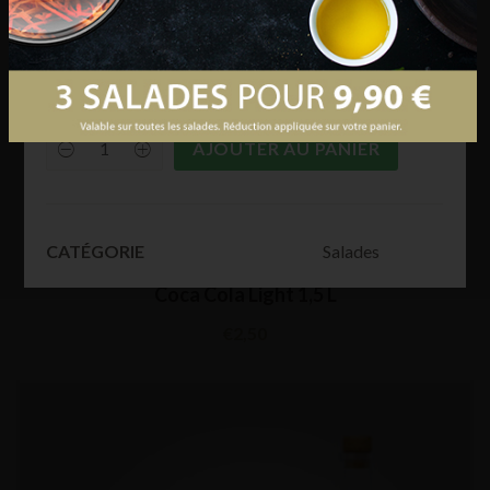
Poids Net
: 250 gr
AJOUTER AU PANIER
Fenouil
quantity
Salades
CATÉGORIE
Coca Cola Light 1,5 L
€
2,50