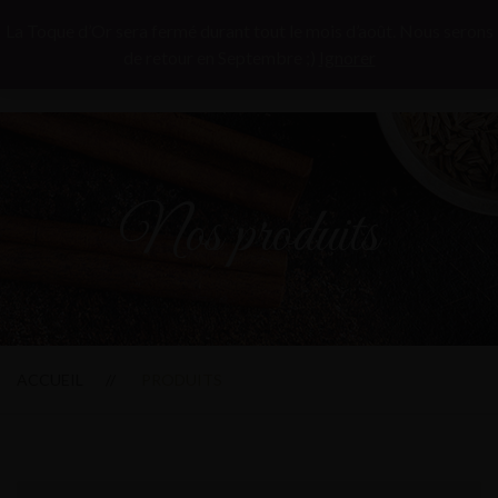
La Toque d’Or sera fermé durant tout le mois d’août. Nous serons
de retour en Septembre ;)
Ignorer
Nos produits
ACCUEIL
PRODUITS