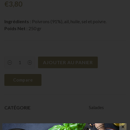
€
3,80
Ingrédients
: Poivrons (91%), ail, huile, sel et poivre.
Poids Net
: 250 gr
AJOUTER AU PANIER
Meshuia
quantity
Compare
Salades
CATÉGORIE
✕