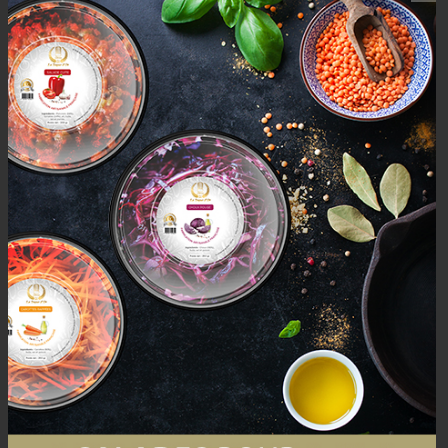
AVIS (0)
AVIS
Il n’y a pas encore d’avis.
Seuls les clients connectés ayant acheté ce produit ont la
possibilité de laisser un avis.
Mais aussi
PRODUCTS