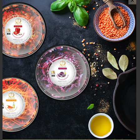
✕
AVIS (0)
AVIS
Il n’y a pas encore d’avis.
Seuls les clients connectés ayant acheté ce produit ont la
possibilité de laisser un avis.
Mais aussi
PRODUCTS