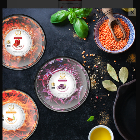
✕
AVIS (0)
AVIS
Il n’y a pas encore d’avis.
Seuls les clients connectés ayant acheté ce produit ont la
possibilité de laisser un avis.
Coca Cola Light 1,5 L
€
14,90
Mais aussi
Ingrédients : Ingrédients: Eau gazéifiée; colorant:
E150d; acidifiants: acide phosphorique, acide
PRODUCTS
citrique; édulcorants: aspartame, acésulfame-K;