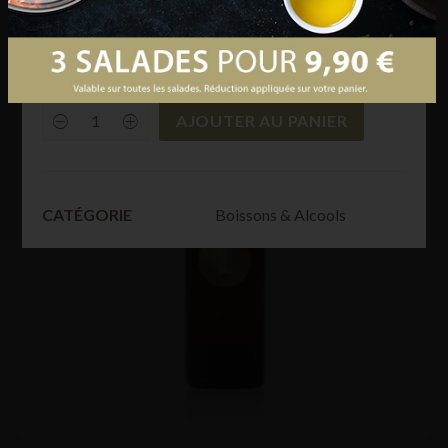
arômes naturels (extraits végétaux), dont caféine.
AJOUTER AU PANIER
Coca
Cola
Light
1,5
L
quantity
Boissons & Alcools
CATÉGORIE