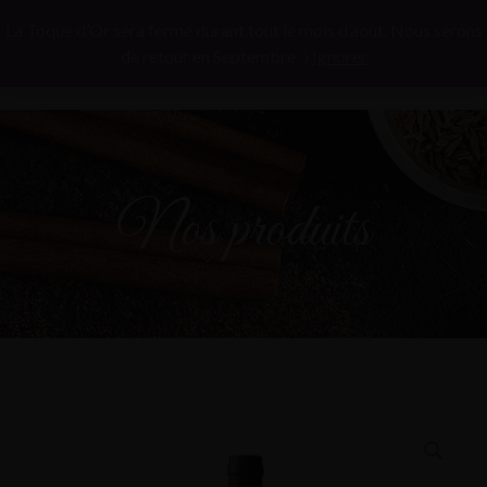
La Toque d’Or sera fermé durant tout le mois d’août. Nous serons
de retour en Septembre ;)
Ignorer
Nos produits