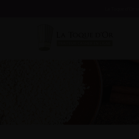
Commandez et faites vous livrer votre Chabbat parto
La Toque d’Or se