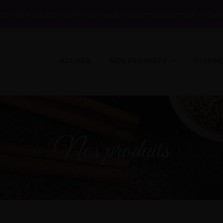
ut en France !
ra fermé durant tout le mois d’août. Nous serons de retour en Sep
ACCUEIL
NOS PRODUITS
CUISIN
Nos produits