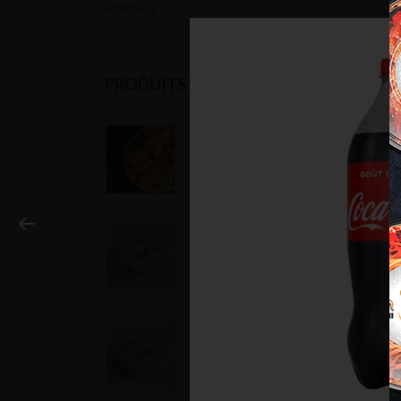
Plateaux
PRODUITS
Poisson pané | 1
AVI
pers.
€
8,90
Minis club
charcuterie
€
34,00
Minis club thon
€
28,00