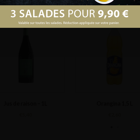
Jus de raison – 1L
Orangina 1,5 L
€
5,40
€
2,60