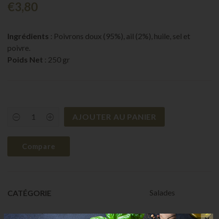
€
3,80
Ingrédients
: Poivrons doux (95%), ail (2%), huile, sel et
poivre.
Poids Net
: 250 gr
AJOUTER AU PANIER
Poivrons
en
lamelles
quantity
Compare
Salades
CATÉGORIE