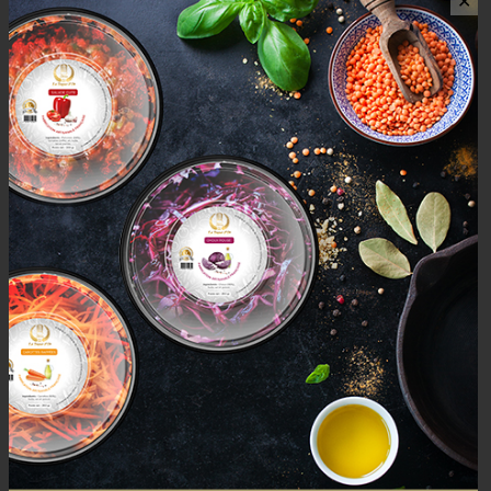
✕
AVIS (0)
AVIS
Il n’y a pas encore d’avis.
Seuls les clients connectés ayant acheté ce produit ont la
possibilité de laisser un avis.
Mais aussi
PRODUCTS