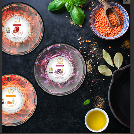
✕
AVIS (0)
AVIS
Il n’y a pas encore d’avis.
Seuls les clients connectés ayant acheté ce produit ont la
possibilité de laisser un avis.
Mais aussi
PRODUCTS