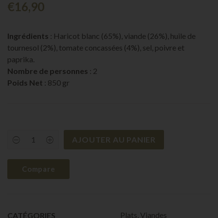
€
16,90
Ingrédients
: Haricot blanc (65%), viande (26%), huile de
tournesol (2%), tomate concassées (4%), sel, poivre et
paprika.
Nombre de personnes
: 2
Poids Net
: 850 gr
AJOUTER AU PANIER
Loubia
|
2
pers.
Compare
quantity
Plats
,
Viandes
CATÉGORIES