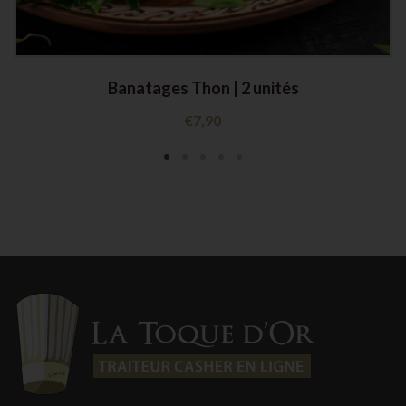
Banatages Thon | 2 unités
€
7,90