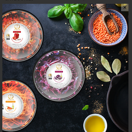
✕
AVIS (0)
AVIS
Il n’y a pas encore d’avis.
Seuls les clients connectés ayant acheté ce produit ont la
possibilité de laisser un avis.