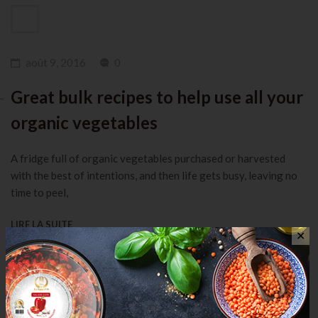
août 9, 2016
0
Great bulk recipes to help use all your
organic vegetables
A fridge full of organic vegetables purchased or harvested
with the best of intentions, and then life gets busy, leaving no
time to peel,
LIRE LA SUITE
✕