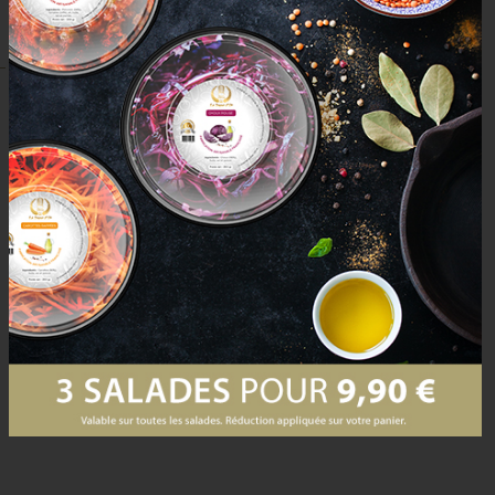
août 3, 2016
0
Caring for your body with antioxidant
rich organic superfoods
We are all fighting the ravages of time. But, what if time didn’t
have to be so ravaging? Antioxidants may be the answer to
help your body grow old
LIRE LA SUITE
Rechercher :